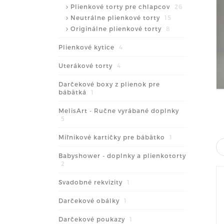
Plienkové torty pre chlapcov
26
Neutrálne plienkové torty
15
Originálne plienkové torty
8
Plienkové kytice
4
Uterákové torty
4
Darčekové boxy z plienok pre
bábätká
1
MelisArt - Ručne vyrábané doplnky
5
Míľnikové kartičky pre bábätko
1
Babyshower - doplnky a plienkotorty
2
Svadobné rekvizity
1
Darčekové obálky
1
Darčekové poukazy
1