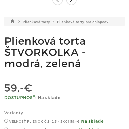
Plienkové torty
Plienkové torty pre chlapcov
Plienková torta
ŠTVORKOLKA -
modrá, zelená
59,-€
DOSTUPNOSŤ:
Na sklade
Varianty
Na sklade
VEĽKOSŤ PLIENOK Č.1 (2,5 - 5KG)
59,-€