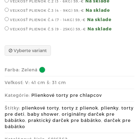
Na sklade
VEĽKOSŤ PLIENOK Č.2 (3 - 6KG)
59,-€
Na sklade
VEĽKOSŤ PLIENOK Č.3 (4 - 9KG)
59,-€
Na sklade
VEĽKOSŤ PLIENOK Č.4 (7 - 14KG)
59,-€
Na sklade
VEĽKOSŤ PLIENOK Č.5 (9 - 25KG)
59,-€
Vyberte variant
Farba:
Zelená
Veľkosť: V: 41 cm š: 31 cm
Kategórie:
Plienkové torty pre chlapcov
Štítky:
plienkové torty
,
torty z plienok
,
plienky
,
torty
pre deti
,
baby shower
,
originálny darček pre
bábätko
,
praktický darček pre bábätko
,
darček pre
bábätko