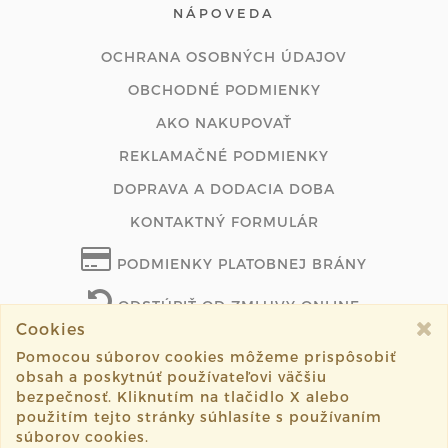
NÁPOVEDA
OCHRANA OSOBNÝCH ÚDAJOV
OBCHODNÉ PODMIENKY
AKO NAKUPOVAŤ
REKLAMAČNÉ PODMIENKY
DOPRAVA A DODACIA DOBA
KONTAKTNÝ FORMULÁR
PODMIENKY PLATOBNEJ BRÁNY
ODSTÚPIŤ OD ZMLUVY ONLINE
Cookies
Pomocou súborov cookies môžeme prispôsobiť
obsah a poskytnúť používateľovi väčšiu
©2026 plienkotorty.sk všetky práva vyhradené.
bezpečnosť. Kliknutím na tlačidlo X alebo
použitím tejto stránky súhlasíte s používaním
Vytvorené systémom
sashe.sk
súborov cookies.