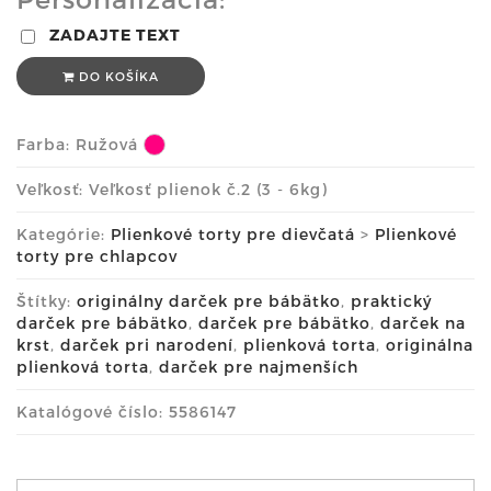
ZADAJTE TEXT
DO KOŠÍKA
Farba:
Ružová
Veľkosť: Veľkosť plienok č.2 (3 - 6kg)
Kategórie:
Plienkové torty pre dievčatá
>
Plienkové
torty pre chlapcov
Štítky:
originálny darček pre bábätko
,
praktický
darček pre bábätko
,
darček pre bábätko
,
darček na
krst
,
darček pri narodení
,
plienková torta
,
originálna
plienková torta
,
darček pre najmenších
Katalógové číslo: 5586147