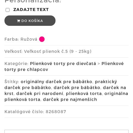
ZADAJTE TEXT
DO KOŠÍKA
Farba:
Ružová
Veľkosť: Veľkosť plienok č.5 (9 - 25kg)
Kategórie:
Plienkové torty pre dievčatá
>
Plienkové
torty pre chlapcov
Štítky:
originálny darček pre bábätko
,
praktický
darček pre bábätko
,
darček pre bábätko
,
darček na
krst
,
darček pri narodení
,
plienková torta
,
originálna
plienková torta
,
darček pre najmenších
Katalógové číslo: 8268087