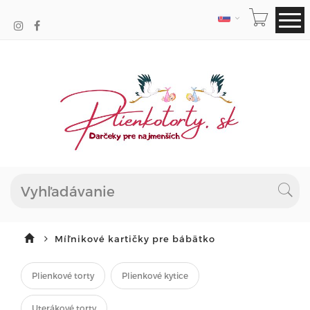
JAZYK
Míľnikové kartičky pre bábätko
Plienkové torty
Plienkové kytice
Uterákové torty